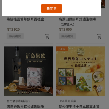
我同意
山頂壯圓
金門酒字咖啡商行
柴焙桂圓仙草銀耳露禮盒
高粱田野掛耳式濾泡咖啡
（10包入）
NT$ 920
NT$ 600
廠商出貨
廠商出貨
84折
金門酒字咖啡商行
HGT華剛茶業
浯島戀歌掛耳式濾泡咖啡
茶包伴手禮★日本最高金賞