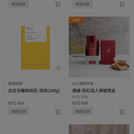
廠商出貨
廠商出貨
86折
興波咖啡
HGT華剛茶業
古吉日曬咖啡豆-淺焙(200g)
傳誦-梨紅佳人單罐禮盒
Price reduced from
to
NT$ 700
NT$ 600
NT$ 600
廠商出貨
廠商出貨