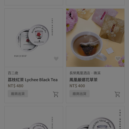
百二歲
長榮鳳凰酒店・礁溪
荔枝紅茶 Lychee Black Tea
鳳凰嚴選花草茶
NT$ 480
NT$ 400
廠商出貨
廠商出貨