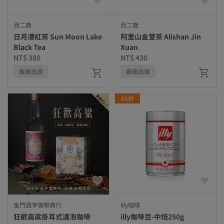
百二歲
百二歲
日月潭紅茶 Sun Moon Lake
阿里山金萱茶 Alishan Jin
Black Tea
Xuan
NT$ 380
NT$ 430
廠商出貨
廠商出貨
86折
金門酒字咖啡商行
illy咖啡
狂歡高粱掛耳式濾泡咖啡
illy咖啡豆-中焙250g