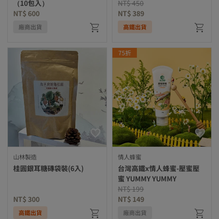
Price reduced from
to
（10包入）
NT$ 450
NT$ 600
NT$ 389
廠商出貨
高鐵出貨
75折
山林製造
情人蜂蜜
桂圓銀耳糖磚袋裝(6入)
台灣高鐵x情人蜂蜜-壓蜜壓
蜜 YUMMY YUMMY
Price reduced from
to
NT$ 199
NT$ 300
NT$ 149
高鐵出貨
廠商出貨