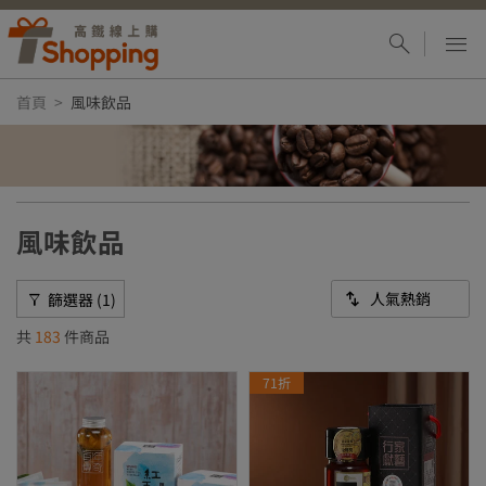
首頁
風味飲品
風味飲品
篩選器 (1)
共
183
件商品
71折