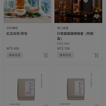
百年傳奇
情人蜂蜜
紅玉白茶/茶包
行家獻藝龍眼蜂蜜（附提
盒）
Price reduced from
to
NT$ 980
NT$ 450
NT$ 700
廠商出貨
廠商出貨