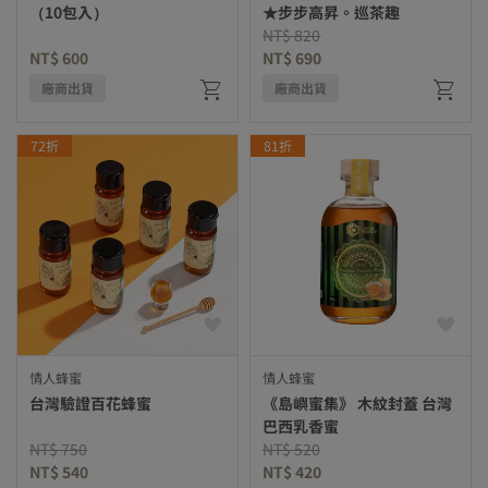
（10包入）
★步步高昇。巡茶趣
Price reduced from
to
NT$ 820
NT$ 600
NT$ 690
廠商出貨
廠商出貨
72折
81折
情人蜂蜜
情人蜂蜜
台灣驗證百花蜂蜜
《島嶼蜜集》 木紋封蓋 台灣
巴西乳香蜜
Price reduced from
to
Price reduced from
to
NT$ 750
NT$ 520
NT$ 540
NT$ 420