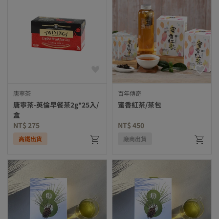
唐寧茶
百年傳奇
唐寧茶-英倫早餐茶2g*25入/
蜜香紅茶/茶包
盒
NT$ 275
NT$ 450
高鐵出貨
廠商出貨