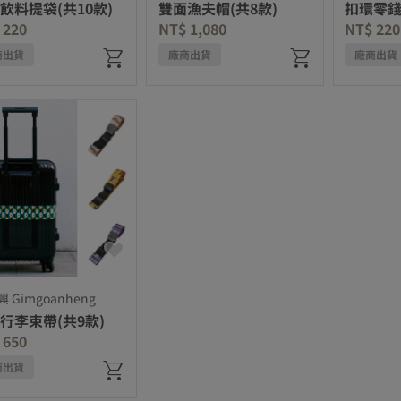
飲料提袋(共10款)
雙面漁夫帽(共8款)
扣環零錢
 220
NT$ 1,080
NT$ 220
g
商出貨
廠商出貨
廠商出貨
 Gimgoanheng
行李束帶(共9款)
 650
商出貨