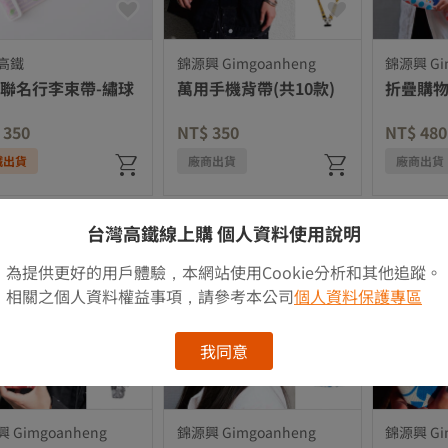
高鐵
錦源興 Gimgoanheng
錦源興 Gi
聯名行李束帶-繡球
萬用手機背帶(共10款)
折疊購物
 350
NT$ 350
NT$ 480
鐵出貨
廠商出貨
廠商出貨
台灣高鐵線上購 個人資料使用說明
為提供更好的用戶體驗，本網站使用Cookie分析和其他追蹤。
相關之個人資料權益事項，請參考本公司
個人資料保護專區
我同意
 Gimgoanheng
錦源興 Gimgoanheng
錦源興 Gi