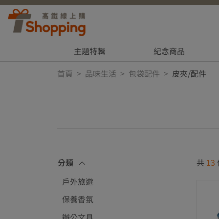
主題特輯
紀念商品
首頁
品味生活
包袋配件
皮夾/配件
分類
共
13
戶外旅遊
保養香氛
辦公文具