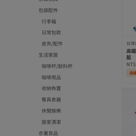
包袋配件
行李箱
日常包款
皮夾/配件
台灣
高鐵
生活家居
藍
NT$
咖啡杯/飲料杯
高
咖啡用品
收納佈置
餐具食器
休閒娛樂
居家清潔
衣著良品