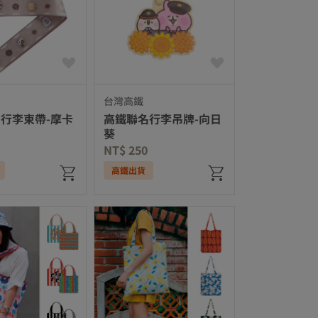
台灣高鐵
行李束帶-摩卡
高鐵聯名行李吊牌-向日
葵
NT$ 250
高鐵出貨