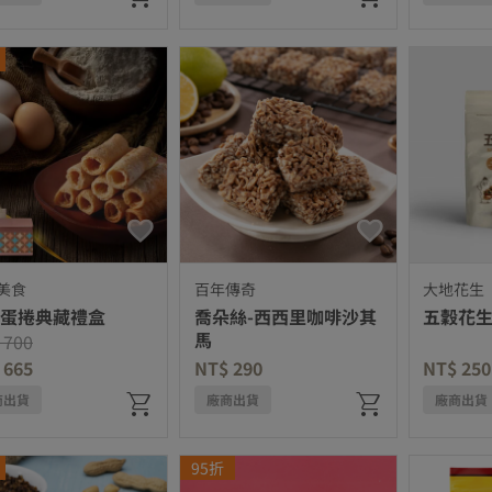
美食
百年傳奇
大地花生
蛋捲典藏禮盒
喬朵絲-西西里咖啡沙其
五穀花
馬
e reduced from
to
 700
 665
NT$ 290
NT$ 250
商出貨
廠商出貨
廠商出貨
95折