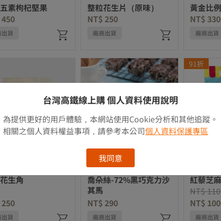
五素枸杞堅果
整粒花生片（原味）
黃金比
 450
NT$ 250
NT$ 330
商出貨
廠商出貨
廠商出貨
91折
台灣高鐵線上購 個人資料使用說明
為提供更好的用戶體驗，本網站使用Cookie分析和其他追蹤。
相關之個人資料權益事項，請參考本公司
個人資料保護專區
我同意
花生
百年傳奇
臺灣紅藜
花生角
喬朵絲-72%黑巧克力沙
紅藜芝
其馬
Price re
NT$ 110
 250
NT$ 290
NT$ 100
商出貨
廠商出貨
廠商出貨