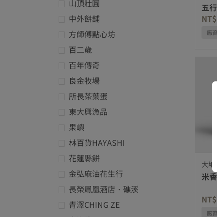
山頂壯圓
五行
優化項品牌: 山頂壯圓
中外餅舖
NT$
優化項品牌: 中外餅舖
方師傅點心坊
廠
優化項品牌: 方師傅點心坊
百二歲
優化項品牌: 百二歲
百年傳奇
優化項品牌: 百年傳奇
良金牧場
優化項品牌: 良金牧場
所長茶葉蛋
優化項品牌: 所長茶葉蛋
東大興漁品
優化項品牌: 東大興漁品
果嶼
優化項品牌: 果嶼
林百貨HAYASHI
優化項品牌: 林百貨HAYASHI
花蓮縣餅
大地
優化項品牌: 花蓮縣餅
金弘麻油花生行
米香
優化項品牌: 金弘麻油花生行
長榮鳳凰酒店・礁溪
NT$
優化項品牌: 長榮鳳凰酒店・礁溪
青澤CHING ZE
廠
優化項品牌: 青澤CHING ZE