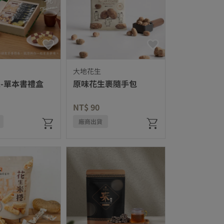
大地花生
-單本書禮盒
原味花生裹隨手包
duced from
to
NT$ 90
廠商出貨