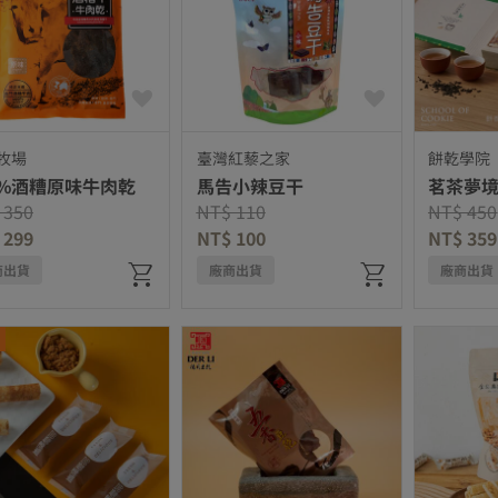
牧場
臺灣紅藜之家
餅乾學院
0%酒糟原味牛肉乾
馬告小辣豆干
茗茶夢境
e reduced from
to
Price reduced from
to
Price re
 350
NT$ 110
NT$ 450
 299
NT$ 100
NT$ 359
商出貨
廠商出貨
廠商出貨