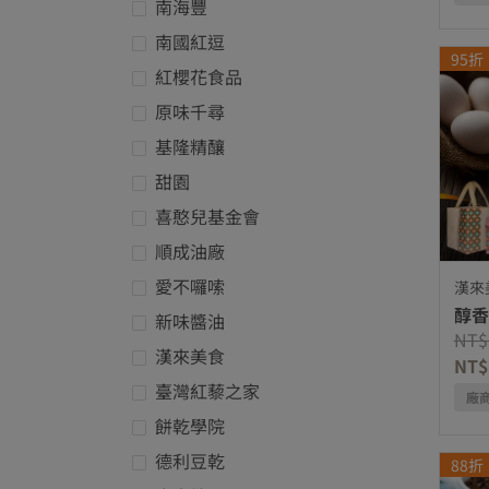
南海豐
優化項品牌: 南海豐
南國紅逗
95折
優化項品牌: 南國紅逗
紅櫻花食品
優化項品牌: 紅櫻花食品
原味千尋
優化項品牌: 原味千尋
基隆精釀
優化項品牌: 基隆精釀
甜園
優化項品牌: 甜園
喜憨兒基金會
優化項品牌: 喜憨兒基金會
順成油廠
優化項品牌: 順成油廠
愛不囉嗦
漢來
優化項品牌: 愛不囉嗦
醇香
新味醬油
Pric
NT$
優化項品牌: 新味醬油
漢來美食
NT$
優化項品牌: 漢來美食
臺灣紅藜之家
廠
優化項品牌: 臺灣紅藜之家
餅乾學院
優化項品牌: 餅乾學院
德利豆乾
88折
優化項品牌: 德利豆乾