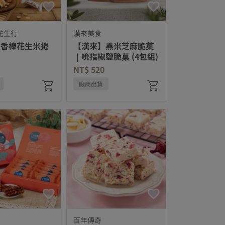
花生行
漢來美食
米香棒花生米捲
【漢來】黑米芝麻脆菓
｜吮指椒鹽脆菓 (4包組)
NT$ 520
廠商出貨
百年傳奇