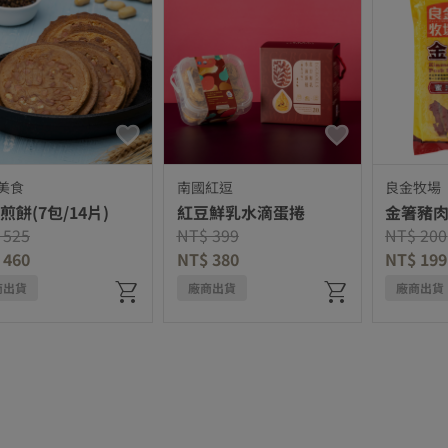
美食
南國紅逗
良金牧場
煎餅(7包/14片)
紅豆鮮乳水滴蛋捲
金箸豬
e reduced from
to
Price reduced from
to
Price re
 525
NT$ 399
NT$ 200
 460
NT$ 380
NT$ 199
商出貨
廠商出貨
廠商出貨