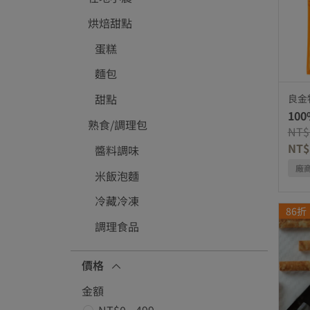
烘焙甜點
蛋糕
麵包
甜點
良金
10
熟食/調理包
Pric
NT$
NT$
醬料調味
廠
米飯泡麵
冷藏冷凍
86折
調理食品
價格
金額
NT$0 - 499