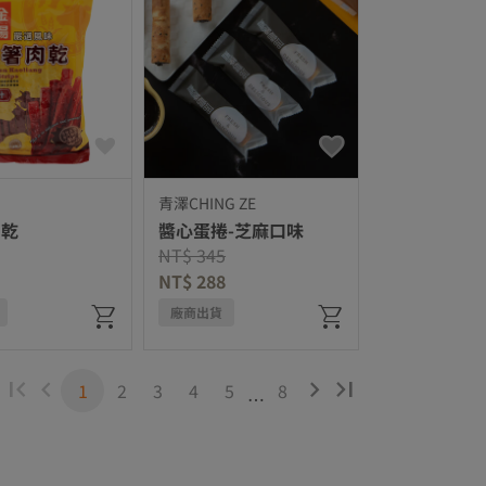
青澤CHING ZE
肉乾
醬心蛋捲-芝麻口味
duced from
to
Price reduced from
to
NT$ 345
NT$ 288
廠商出貨
1
2
3
4
5
8
…