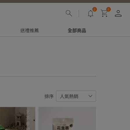
0
0
登
送禮推薦
全部商品
排序