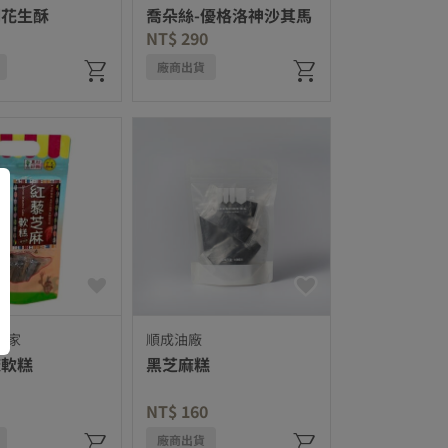
例花生酥
喬朵絲-優格洛神沙其馬
NT$ 290
廠商出貨
之家
順成油廠
麻軟糕
黑芝麻糕
duced from
to
NT$ 160
廠商出貨