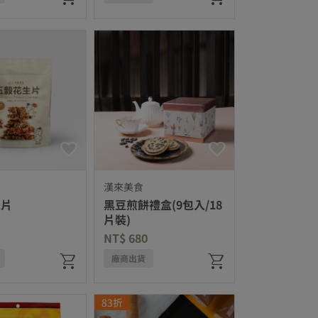
漢來美食
生片
黑豆煎餅禮盒(9包入/18
片裝)
NT$ 680
廠商出貨
83折