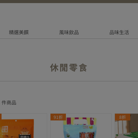
精選美饌
風味飲品
品味生活
休閒零食
8
件商品
91折
8折