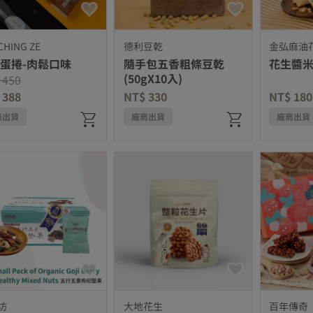
HING ZE
德利豆乾
金弘麻油
蛋捲-肉鬆口味
隨手包五香粗條豆乾
花生醬
(50gX10入)
e reduced from
to
 450
 388
NT$ 330
NT$ 180
商出貨
廠商出貨
廠商出貨
坊
大地花生
百年傳奇