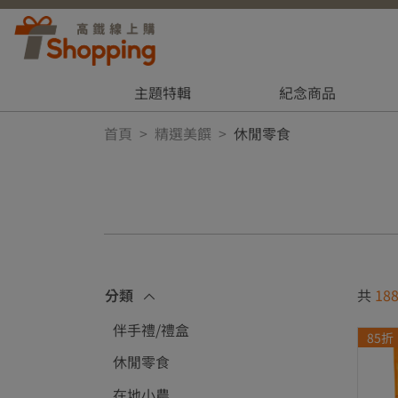
主題特輯
紀念商品
首頁
精選美饌
休閒零食
分類
共
18
伴手禮/禮盒
85折
休閒零食
在地小農