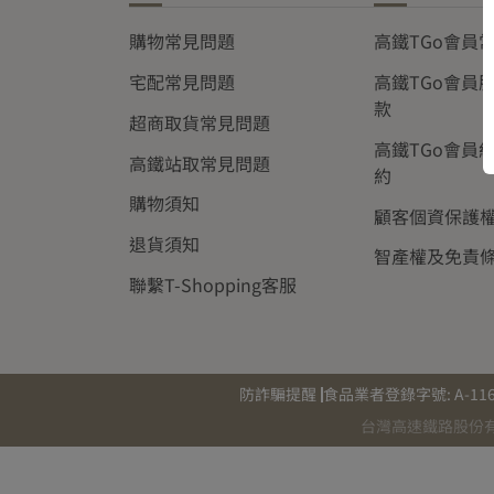
購物常見問題
高鐵TGo會員
宅配常見問題
高鐵TGo會員
款
超商取貨常見問題
高鐵TGo會員
高鐵站取常見問題
約
購物須知
顧客個資保護
退貨須知
智產權及免責
聯繫T-Shopping客服
防詐騙提醒
食品業者登錄字號: A-11644
台灣高速鐵路股份有限公司 統