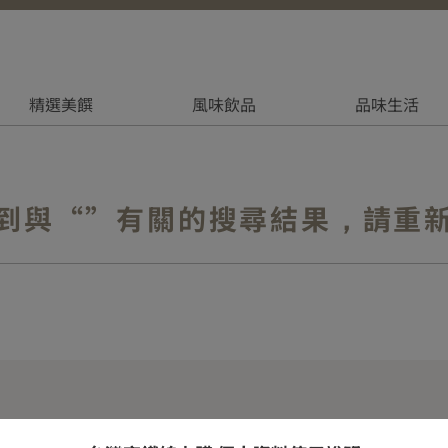
精選美饌
風味飲品
品味生活
到與“”有關的搜尋結果，請重
專區
加入T-Shopping
關於T-Shoppin