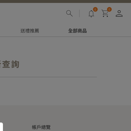
0
0
登
送禮推薦
全部商品
新查詢
g
帳戶總覽