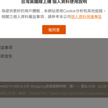
台灣高鐵線上購 個人資料使用說明
常見問題
成為供應商
T-Shopping
為提供更好的用戶體驗，本網站使用Cookie分析和其他追蹤。
相關之個人資料權益事項，請參考本公司
個人資料保護專區
服務使用條
網站公告
合作品牌
熱門活動
我同意
紅利點數規
環境友善包裝
權益事項
條款宣告
6274-00013-6
T-Shopping客服服務時間：週一 ～ 週五 9:00 - 12:3
一編號：16446274 © Taiwan High Speed Rail Corporation. All 