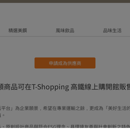
精選美饌
風味飲品
品味生活
申請成為供應商
類商品可在T-Shopping 高鐵線上購開館販
台」為企業願景，希望在專業運輸之餘，更成為「美好生活的連結者
值。
、原創設計商品與符合ESG理念、具環境友善與社會創新之特