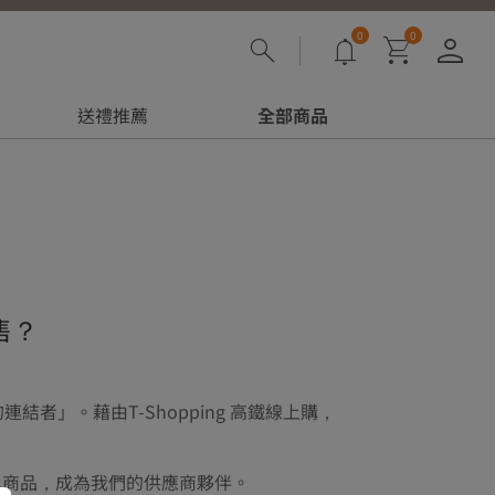
0
0
登
送禮推薦
全部商品
售？
」。藉由T-Shopping 高鐵線上購，
色商品，成為我們的供應商夥伴。