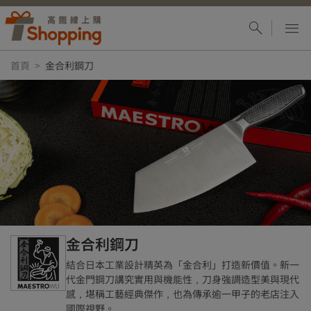
首頁
金合利鋼刀
金合利鋼刀
結合日本工業設計精英為「金合利」打造新價值。新一
代金門鋼刀講究實用與機能性，刀身強調造型美與現代
感，堪稱工藝經典傑作，也為傳承逾一甲子的老店注入
國際視野。