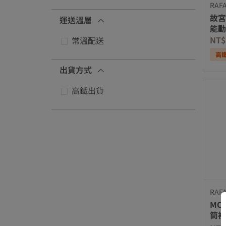
優化項品牌: RAFAC
RAF
故宮
運送溫層
能動
款)
NT$
常溫配送
優化項運送溫層: 常溫配送
高
出貨方式
高鐵出貨
優化項出貨方式: 高鐵出貨
RAF
MOO
筒襪