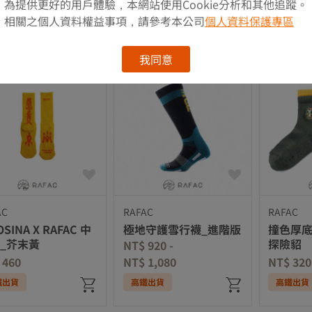
 460
NT$ 320
NT$ 420
為提供更好的用戶體驗，本網站使用Cookie分析和其他追蹤。
相關之個人資料權益事項，請參考本公司
個人資料保護專區
鐵出貨
高鐵出貨
高鐵出貨
我同意
AC
RAFAC
RAFAC
SINA X RAFAC 中
極地守護雪行襪_進階版
撞色厚底
_芥末黃
探險貂
NT$ 920
-
 460
NT$ 1,080
NT$ 320
鐵出貨
高鐵出貨
高鐵出貨