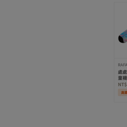
RAF
處處
童襪
NT$
高