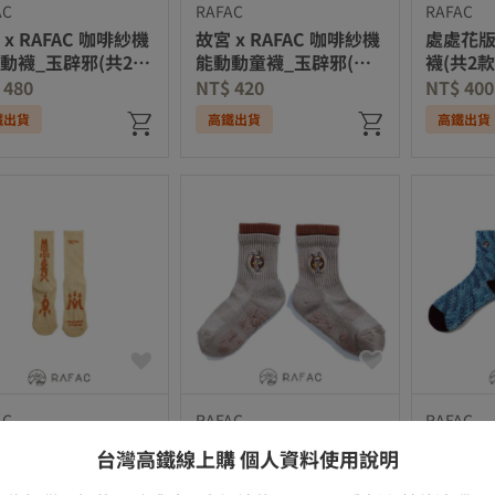
AC
RAFAC
RAFAC
 x RAFAC 咖啡紗機
故宮 x RAFAC 咖啡紗機
處處花版
動襪_玉辟邪(共2
能動動童襪_玉辟邪(共2
襪(共2款
款)
 480
NT$ 420
NT$ 400
鐵出貨
高鐵出貨
高鐵出貨
AC
RAFAC
RAFAC
SINA X RAFAC 中
撞色厚底機能童襪_沙漠
故宮 x 
台灣高鐵線上購 個人資料使用說明
_米白
冒險兔
能動動童
時晴帖冊