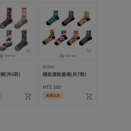
RAFAC
襪(共6款)
機能運動童襪(共7款)
NT$ 380
高鐵出貨