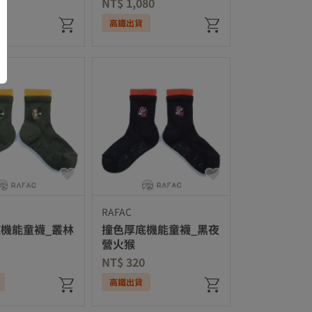
NT$ 1,080
高鐵出貨
RAFAC
機能童襪_叢林
撞色厚底機能童襪_黑夜
營火猴
NT$ 320
高鐵出貨