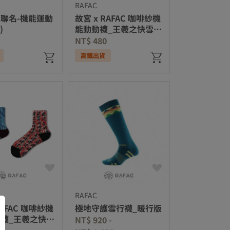
RAFAC
聯名-機能運動
故宮 x RAFAC 咖啡紗機
)
能動動襪_王羲之快雪時
晴帖冊(共2款)
NT$ 480
高鐵出貨
RAFAC
RAFAC 咖啡紗機
極地守護雪行襪_暖行版
襪_王羲之快雪
NT$ 920
-
(共2款)