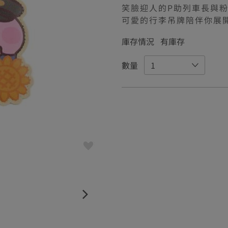
笑臉迎人的P助列車長與
可愛的行李吊牌陪伴你展
庫存情況
有庫存
數量