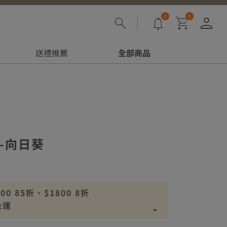
0
0
登
送禮推薦
全部商品
-向日葵
 85折、$1800 8折
免運
00免運