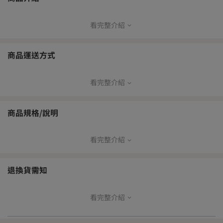
看完整介紹
1.嚴選台東在地紅烏龍茶粉，茶香溫潤、回甘不苦澀
2.特製Q彈酥脆泡芙皮，口感層次豐富、外型迷你可愛
3.無內餡設計，不易變質，口感乾爽、攜帶更方便
商品運送方式
4.無添加香料、防腐劑，純粹原料、安心享受
5.即開即食，不需冷藏，適合快節奏生活
6.包裝質感適合搭配禮盒，成為送禮、節慶贈禮的輕巧甜點選擇
看完整介紹
【品牌寄送出貨方式】
7.為台東創意點心代表商品，也是熱門的台灣甜點名產伴手禮
本島
商品規格/說明
常溫宅
常溫超
冷鏈超
冷藏宅
冷凍宅
配
取
取
配
配
看完整介紹
| 產品資訊 |
V
—
—
—
—
成份：雞蛋、麵粉、調和製餡油(植物油(棕櫚油、大豆油、棕櫚仁
油)、乳化劑(脂肪酸甘油脂)、大豆卵磷脂、抗氧化劑-維生素E(混合
退換貨需知
濃縮生育醇、芥花油)、複方β胡蘿蔔素(玉米油、β胡蘿蔔素、抗氧化
離島
劑(生育醇))、珍珠糖、紅烏龍、蔗糖、鹽
常溫宅配
常溫超取
看完整介紹
【商品退貨】
保存方法：避免高溫環境及陽光直射，內附脫氧劑及乾燥劑請勿食
為確保您的權益，開箱時請務必全程錄影留存。
V
—
用
收到商品後如發現有瑕疵或與訂購內容不符之狀況，請於收貨後立