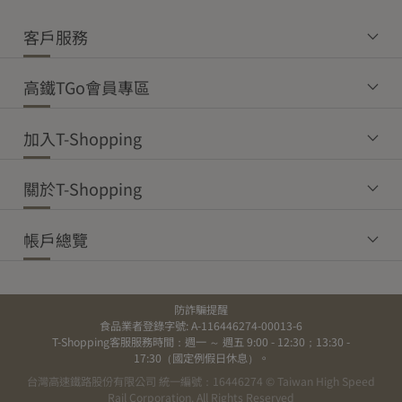
即登入T-Shopping，進入「帳戶總覽」→「購買訂單」→點選該商
過敏原資訊：本產品蛋類、麩質之穀物、大豆及其製品，不適合其
客戶服務
品訂單明細中之「訂單問答」，即可上傳照片與留言聯繫客服，將
【免運門檻】
過敏體質者使用；本產品之製造廠房亦處理牛奶，對牛奶過敏者請
由專人協助後續事宜。
注意
本島
離島
高鐵TGo會員專區
原產地：台灣
【鑑賞期權益】
常溫商品
冷藏商品
冷凍商品
常溫商品
消費者可享有7天鑑賞權益，鑑賞期非試用期。
加入T-Shopping
有效期限：10個月標示於外盒
$1,200
$1,800
$3,000
$2,500
7天鑑賞期(包含假日)將依物流顯示消費者簽收隔日起算，管理員或
代理人收件亦視同已收受。
商品規格：15公克*4包
關於T-Shopping
【運費】未達免運門檻，運費如下：
| 廠商資訊 |
【商品退貨注意事項】
商品一經拆封、使用，或未遵守使用注意事項致商品損壞，將影響
帳戶總覽
廠商名稱：德朱利斯國際食品有限公司
本島
您的退貨權益。
廠商電話：089-325989
退貨時必須為全新狀態且包裝完整，包含商品、配件、內外包裝、
常溫宅
常溫超
冷鏈超
冷藏宅
冷凍宅
廠商地址：台東市正氣北路362號1樓
說明文件、贈品等相關附件。
配
取
取
配
配
食品業者登錄字號：V-142740652-00000-9
防詐騙提醒
依據「通訊交易解除權合理例外情事適用準則」第2條第一項：「易
$120
—
—
—
—
食品業者登錄字號: A-116446274-00013-6
有效日期：標示於外包裝，請以實際外包裝標示為主
於腐敗、保存期限較短或解約時即將逾期」之商品，屬於消費者保
T-Shopping客服服務時間：週一 ～ 週五 9:00 - 12:30；13:30 -
護法第19條第一項但書所稱合理例外情事。
自105年1月1日起，生
17:30（國定例假日休息）。
離島
鮮食品不適用於消費者保護法第19條，並不享有7天鑑賞期。除商品
台灣高速鐵路股份有限公司 統一編號：16446274 © Taiwan High Speed
本身瑕疵或運送過程中造成的損毀，非商品瑕疵恕無法辦理退貨。
Rail Corporation. All Rights Reserved