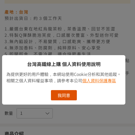
【廠商出貨】離島滿$2500免運
產地：台灣
預計出貨日：約３個工作天
1.嚴選台東在地紅烏龍茶粉，茶香溫潤、回甘不苦澀
2.特製Q彈酥脆泡芙皮，口感層次豐富、外型迷你可愛
3.無內餡設計，不易變質，口感乾爽、攜帶更方便
4.無添加香料、防腐劑，純粹原料、安心享受
5.即開即食，不需冷藏，適合快節奏生活
6.包裝質感適合搭配禮盒，成為送禮、節慶贈禮的輕巧甜點
台灣高鐵線上購 個人資料使用說明
選擇
7.為台東創意點心代表商品，也是熱門的台灣甜點名產伴手
為提供更好的用戶體驗，本網站使用Cookie分析和其他追蹤。
禮
相關之個人資料權益事項，請參考本公司
個人資料保護專區
貼心提醒：此為生鮮食品，非商品瑕疵恕無法辦理退貨
我同意
庫存情況
有庫存
數量
商品介紹