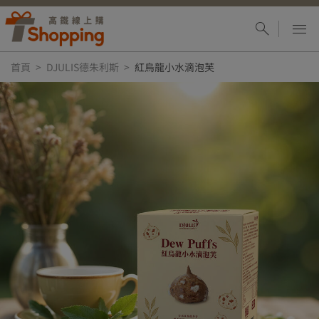
首頁
DJULIS德朱利斯
紅烏龍小水滴泡芙