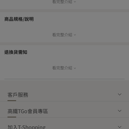
看完整介紹
【品牌寄送出貨方式】
本島
商品規格/說明
常溫宅
常溫超
冷鏈超
冷藏宅
冷凍宅
配
取
取
配
配
看完整介紹
成分：100%聚酯纖維
V
V
—
—
—
產地：台灣
退換貨需知
商品重量(含外包裝) ：150g
離島
常溫宅配
常溫超取
【注意事項】：機能服飾-洗滌請勿用冷洗精跟柔軟精
看完整介紹
【商品退貨】
為確保您的權益，開箱時請務必全程錄影留存。
V
V
收到商品後如發現有瑕疵或與訂購內容不符之狀況，請於收貨後立
即登入T-Shopping，進入「帳戶總覽」→「購買訂單」→點選該商
客戶服務
品訂單明細中之「訂單問答」，即可上傳照片與留言聯繫客服，將
【免運門檻】
由專人協助後續事宜。
本島
離島
高鐵TGo會員專區
【鑑賞期權益】
常溫商品
冷藏商品
冷凍商品
常溫商品
消費者可享有7天鑑賞權益，鑑賞期非試用期。
加入T-Shopping
$1,200
$1,800
$3,000
$2,500
7天鑑賞期(包含假日)將依物流顯示消費者簽收隔日起算，管理員或