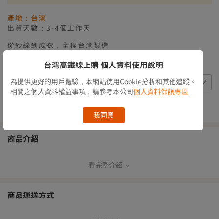
產地：台灣
出貨天數：3-4個工作天
從紗線到成衣，全程台灣製造
庫存情況
選擇可用產品
台灣高鐵線上購 個人資料使用說明
為提供更好的用戶體驗，本網站使用Cookie分析和其他追蹤。
選擇 Size
相關之個人資料權益事項，請參考本公司
個人資料保護專區
數量
我同意
商品介紹
看完整介紹
從紗線到成衣，全程台灣製造
通過OEKO國際環保紡織協會認證
環境友善-製作過程不傷害地球的自然環境
商品運送方式
安全無毒，大人小孩都放心穿