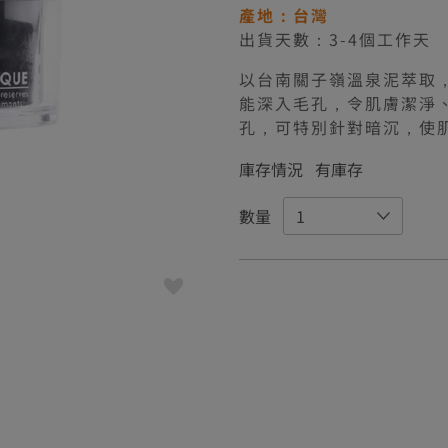
產地：台灣
出貨天數：3-4個工作天
以台南關子嶺溫泉泥萃取
能深入毛孔，令肌膚潔淨
孔，可特別針對暗沉，使
庫存情況
有庫存
數量