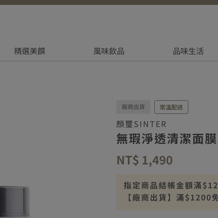
精選美饌
風味飲品
品味生活
廠商出貨
常溫配送
顏璽SINTER
無瑕淨透清潔面膜
NT$ 1,490
指定商品結帳金額滿$1200
【廠商出貨】滿$1200
【廠商出貨】離島滿$25