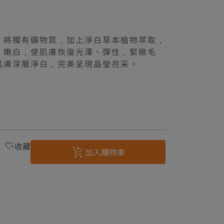
，將獨有礦物質，加上淨白草本植物萃取，
、嫩白，使肌膚恢復光澤、彈性，緊緻毛
肌膚深層淨白，完美呈現晶瑩亮采。
收藏
加入購物車