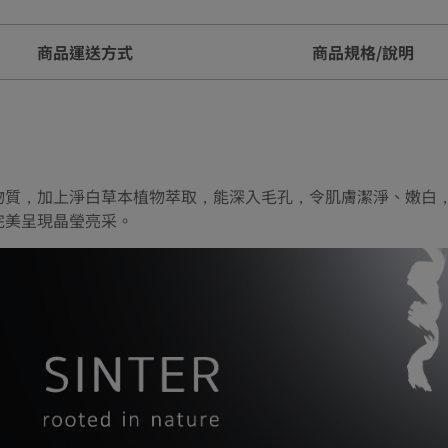
商品運送方式
商品規格/說明
物質，加上淨白草本植物萃取，能深入毛孔，令肌膚潔淨、嫩白
完美呈現晶瑩亮采。