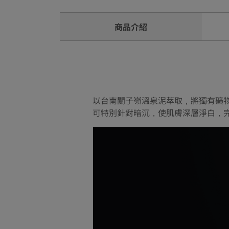
商品介紹
以台南關子嶺溫泉泥萃取，將獨有礦
可特別針對暗沉，使肌膚深層淨白，