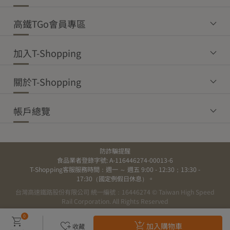
●確實將真空袋內的空氣擠出，袋子開口反折後以夾子夾緊
由專人協助後續事宜。
【運費】未達免運門檻，運費如下：
注意事項：
高鐵TGo會員專區
本島
【鑑賞期權益】
●一旦打開真空袋，請將脫氧劑丟棄
消費者可享有7天鑑賞權益，鑑賞期非試用期。
常溫配
常溫超
冷鏈超
冷藏配
冷凍配
加入T-Shopping
7天鑑賞期(包含假日)將依物流顯示消費者簽收隔日起算，管理員或
送
取
取
送
送
效期說明：
代理人收件亦視同已收受。
保存期限：3年
$150
—
—
—
—
有效日期：標示於外包裝，請以實際外包裝標示為主
關於T-Shopping
【商品退貨注意事項】
【轉單備貨期】
約
3-4
個工作天
商品一經拆封、使用，或未遵守使用注意事項致商品損壞，將影響
帳戶總覽
【配送說明】
您的退貨權益。
退貨時必須為全新狀態且包裝完整，包含商品、配件、內外包裝、
宅配/郵局/其它物流配送：
說明文件、贈品等相關附件。
配送範圍為台灣本島。
防詐騙提醒
物流多次聯繫未果導致商品退貨，將主動取消訂單並列
依據「通訊交易解除權合理例外情事適用準則」第2條第一項：「易
食品業者登錄字號: A-116446274-00013-6
入黑名單。
於腐敗、保存期限較短或解約時即將逾期」之商品，屬於消費者保
T-Shopping客服服務時間：週一 ～ 週五 9:00 - 12:30；13:30 -
護法第19條第一項但書所稱合理例外情事。
自105年1月1日起，生
17:30（國定例假日休息）。
※ 如遇天災或不可抗力因素導致出貨延誤，敬請見諒。
鮮食品不適用於消費者保護法第19條，並不享有7天鑑賞期。除商品
台灣高速鐵路股份有限公司 統一編號：16446274 © Taiwan High Speed
本身瑕疵或運送過程中造成的損毀，非商品瑕疵恕無法辦理退貨。
【商品常見問題】
Rail Corporation. All Rights Reserved
0
為保障您的購物權益，訂購前請詳閱網站之
「常見問題」
說明。
如有品項錯誤、商品品質不良或其他非消費者失誤所造成之損毀，
加入購物車
收藏