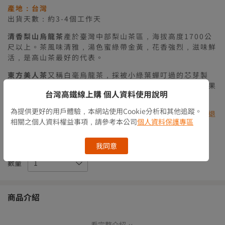
產地：台灣
出貨天數：約3-4個工作天
清香梨山烏龍茶
產於臺灣中部梨山茶區，海拔高度1700公
尺以上。茶風味清雅，湯色蜜綠帶金黃，花香強烈，滋味鮮
活，是高山茶最好的代表。
東方美人茶
又稱白毫烏龍茶，採被小綠葉蟬叮過的芯芽製
成，茶葉外型細緻，具有花蜜香氣，湯色橙黃艷麗，入口果
台灣高鐵線上購 個人資料使用說明
甜，獨特的蜂蜜滋味是最明顯的特徵。
為提供更好的用戶體驗，本網站使用Cookie分析和其他追蹤。
貼心提醒：此組合內含生鮮食品，非商品瑕疵恕無法辦理退
相關之個人資料權益事項，請參考本公司
個人資料保護專區
貨
庫存情況
有庫存
我同意
數量
商品介紹
看完整介紹