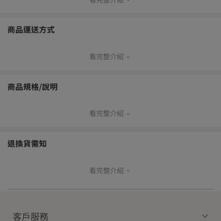
清香梨山烏龍茶
產於臺灣中部梨山茶區，海拔高度1700公尺以上。
茶風味清雅，湯色蜜綠帶金黃，花香強烈，滋味鮮活，是高山茶最
好的代表。
商品運送方式
東方美人茶
又稱白毫烏龍茶，採被小綠葉蟬叮過的芯芽製成，茶葉
外型細緻，具有花蜜香氣，湯色橙黃艷麗，入口果甜，獨特的蜂蜜
看完整介紹
【品牌寄送出貨方式】
滋味是最明顯的特徵。
本島
商品規格/說明
常溫配
常溫超
冷鏈超
冷藏配
冷凍配
送
取
取
送
送
看完整介紹
成分：茶葉
V
—
—
—
—
規格：611清香梨山烏龍茶35克*1、705香檳東方美人茶16克*1
退換貨需知
【免運門檻】
產地：臺灣
外包裝尺寸：19*15.5*6.5cm
本島
離島
看完整介紹
【商品退貨】
為確保您的權益，開箱時請務必全程錄影留存。
常溫商品
冷藏商品
冷凍商品
常溫商品
保存方式：
收到商品後如發現有瑕疵或與訂購內容不符之狀況，請於收貨後立
$1,200
$1,800
$3,000
$2,500
●避免潮溼與陽光
即登入T-Shopping，進入「帳戶總覽」→「購買訂單」→點選該商
●避免異味與高溫
客戶服務
品訂單明細中之「訂單問答」，即可上傳照片與留言聯繫客服，將