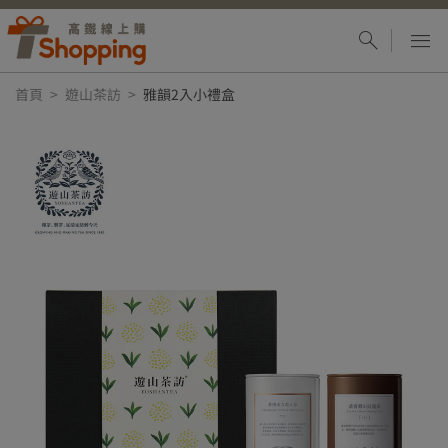
首頁
遊山茶訪
雅韻2入小禮盒