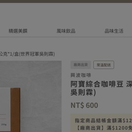
精選美饌
風味飲品
品味生活
公克*1/盒(世界冠軍吳則霖)
廠商出貨
常溫配送
興波咖啡
阿寶綜合咖啡豆 深
吳則霖)
NT$ 600
指定商品結帳金額滿$1200
【廠商出貨】滿$1200