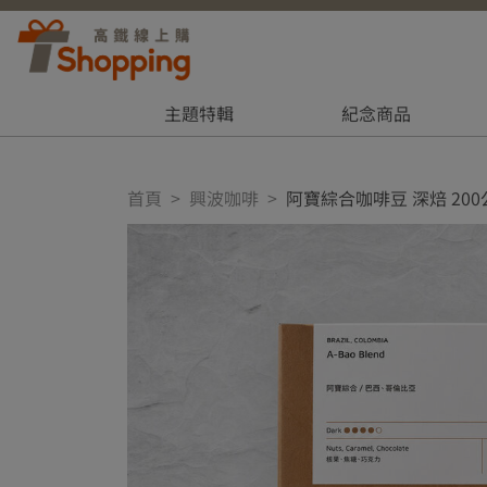
主題特輯
紀念商品
首頁
興波咖啡
阿寶綜合咖啡豆 深焙 200