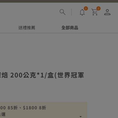
0
0
登
送禮推薦
全部商品
焙 200公克*1/盒(世界冠軍
 85折、$1800 8折
免運