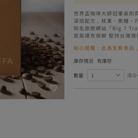
【廠商出貨】離島滿$25
世界盃咖啡大師冠軍吳則
深焙配方，核果、焦糖、
知名旅遊網站「Big 7 T
氮氣填充保鮮 堅持台灣現
貼心提醒：此為生鮮食品
庫存情況
有庫存
數量
庫存