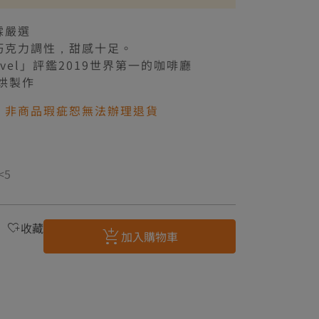
00免運
霖嚴選
巧克力調性，甜感十足。
ravel」評鑑2019世界第一的咖啡廳
烘製作
，非商品瑕疵恕無法辦理退貨
<5
收藏
加入購物車