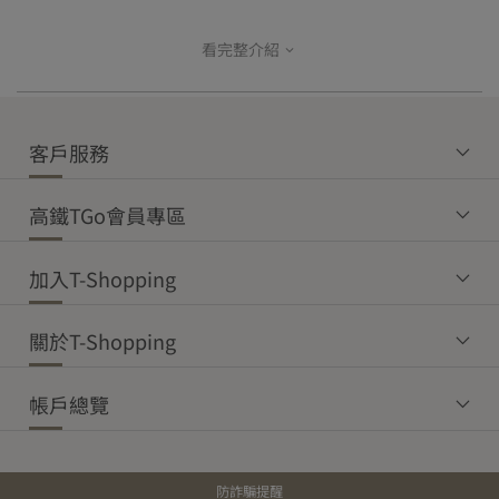
成份：麥芽糖、蔗糖、抹茶、糙迷、異麥芽寡糖
期待祂的庇佑早日來臨
In Taiwan, the Tudigong brings his blessings of peace
產地：台灣
本島
離島
看完整介紹
【商品退貨】
and health to every household.
為確保您的權益，開箱時請務必全程錄影留存。
常溫商品
冷藏商品
冷凍商品
常溫商品
重量：3.5gx20份
Single man and woman pray to Yue Lao;
收到商品後如發現有瑕疵或與訂購內容不符之狀況，請於收貨後立
hoping they will receive a red string for a good marriage,
$1,200
$1,800
$3,000
$2,500
效期說明：
即登入T-Shopping，進入「帳戶總覽」→「購買訂單」→點選該商
while others pray to the God of Wealth for luck and fortune.
保存期限：1年
客戶服務
品訂單明細中之「訂單問答」，即可上傳照片與留言聯繫客服，將
By taking the confectionaries on the altar table,
有效日期：標示於外包裝，請以實際外包裝標示為主
由專人協助後續事宜。
【運費】未達免運門檻，運費如下：
they hope their wishes can come true.
高鐵TGo會員專區
本島
許多民眾拜拜時也用好緣糖，祈福能增添更多好運
【鑑賞期權益】
消費者可享有7天鑑賞權益，鑑賞期非試用期。
常溫配
常溫超
冷鏈超
冷藏配
冷凍配
加入T-Shopping
包裝更結合了台灣常見的三位神祇，土地公、月老、財神爺，有保
7天鑑賞期(包含假日)將依物流顯示消費者簽收隔日起算，管理員或
送
取
取
送
送
平安、牽姻緣、招財運的意涵。
代理人收件亦視同已收受。
$80
—
—
—
—
嚴選自家茶園，採用的茶葉需經過72小時低溫慢磨至600目的粉茶，
關於T-Shopping
保留更多營養成分及膳食纖維
【商品退貨注意事項】
同時保留茶最原始的清香味，純天然配方，無香精、無色素，吃的
【轉單備貨期】
約
3
個工作天
商品一經拆封、使用，或未遵守使用注意事項致商品損壞，將影響
到滿嘴茶香。
帳戶總覽
【配送說明】
您的退貨權益。
視覺呈現上，以台灣文化及習俗為軸心，讓送禮送的不只是包裝精
退貨時必須為全新狀態且包裝完整，包含商品、配件、內外包裝、
美，更是傳承與創新。
宅配/郵局/其它物流配送：
說明文件、贈品等相關附件。
配送範圍為台灣本島。
防詐騙提醒