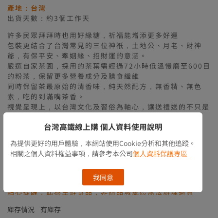
產地：台灣
出貨天數：約3個工作天
許多民眾拜拜時也用好緣糖，祈福能增添更多好運
包裝更結合了台灣常見的三位神祇，土地公、月老、財神
爺，有保平安、牽姻緣、招財運的意涵。
嚴選自家茶園，採用的茶葉需經過72小時低溫慢磨至600目
的粉茶，保留更多營養成分及膳食纖維
同時保留茶最原始的清香味，純天然配方，無香精、無色
素，吃的到滿嘴茶香。
視覺呈現上，以台灣文化及習俗為軸心，讓送禮送的不只是
包裝精美，更是傳承與創新。
台灣高鐵線上購 個人資料使用說明
在台灣，土地公庇佑著家家戶戶平安健康
為提供更好的用戶體驗，本網站使用Cookie分析和其他追蹤。
單身男女祈求著月老的紅線早日情，牽好姻緣
相關之個人資料權益事項，請參考本公司
個人資料保護專區
盼望財神爺蒞臨招財又進寶
藉由供桌上的糖，吃甜甜
期待祂的庇佑早日來臨
我同意
貼心提醒：此為生鮮食品，非商品瑕疵恕無法辦理退貨
庫存情況
有庫存