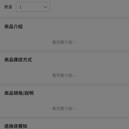
數量
商品介紹
看完整介紹
商品運送方式
看完整介紹
【品牌寄送出貨方式】
本島
＃玄 米 抹 茶 糖
商品規格/說明
Mactcha Candy
常溫配
常溫超
冷鏈超
冷藏配
冷凍配
送
取
取
送
送
看完整介紹
在台灣，土地公庇佑著家家戶戶平安健康
| 產品資訊 |
V
—
—
—
—
單身男女祈求著月老的紅線早日情，牽好姻緣
品名：玄米抹茶糖
盼望財神爺蒞臨招財又進寶
退換貨需知
藉由供桌上的糖，吃甜甜
【免運門檻】