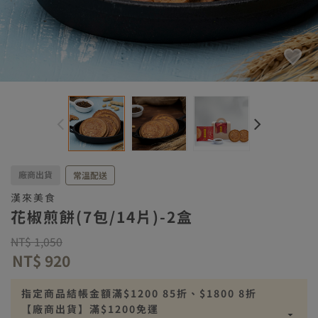
廠商出貨
常溫配送
漢來美食
花椒煎餅(7包/14片)-2盒
Price reduced from
to
NT$ 1,050
NT$ 920
指定商品結帳金額滿$1200 85折、$1800 8折
【廠商出貨】滿$1200免運