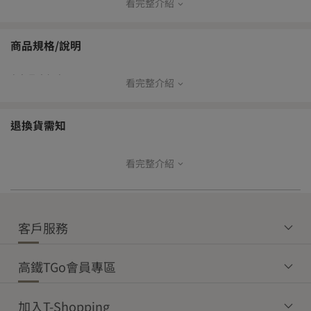
看完整介紹
【免運門檻】
本島
離島
商品規格/說明
常溫商品
冷藏商品
冷凍商品
常溫商品
| 產品資訊 |
看完整介紹
$1,200
$1,800
$3,000
$2,500
【運費】未達免運門檻，運費如下：
退換貨需知
本島
看完整介紹
【商品退貨】
常溫配
常溫超
冷鏈超
冷藏配
冷凍配
為確保您的權益，開箱時請務必全程錄影留存。
送
取
取
送
送
收到商品後如發現有瑕疵或與訂購內容不符之狀況，請於收貨後立
$80
—
—
$120
$250
即登入T-Shopping，進入「帳戶總覽」→「購買訂單」→點選該商
客戶服務
品訂單明細中之「訂單問答」，即可上傳照片與留言聯繫客服，將
由專人協助後續事宜。
【轉單備貨期】
約
5-6
個工作天
高鐵TGo會員專區
【配送說明】
●品名：花椒煎餅(7包/14片)-2盒
【鑑賞期權益】
●原產地：台灣
宅配/郵局/其它物流配送：
消費者可享有7天鑑賞權益，鑑賞期非試用期。
●效期說明：
加入T-Shopping
配送範圍為台灣本島。
7天鑑賞期(包含假日)將依物流顯示消費者簽收隔日起算，管理員或