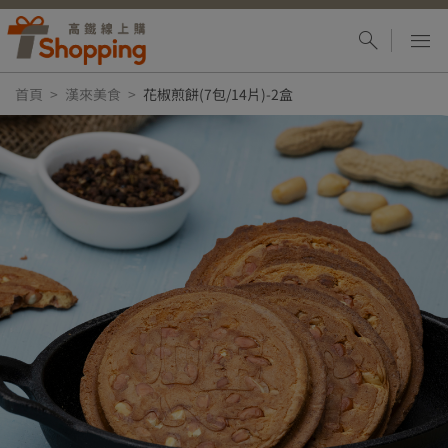
首頁
漢來美食
花椒煎餅(7包/14片)-2盒