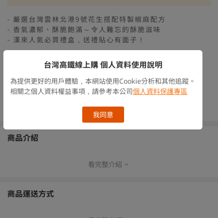
【廠商出貨】離島滿$2500免運
- 嚴選台灣雲林北港9號花生搭配特製椒麻配方
- 香氣濃郁、酥脆飽滿～令人難忘的酥脆滋味
- 漢來人氣必買禮盒，送禮貼心有面子！
轉單備貨期：約5-6個工作天
台灣高鐵線上購 個人資料使用說明
貼心提醒：此為生鮮食品，非商品瑕疵恕無法辦理退貨
為提供更好的用戶體驗，本網站使用Cookie分析和其他追蹤。
庫存情況
有庫存
相關之個人資料權益事項，請參考本公司
個人資料保護專區
數量
我同意
商品介紹
看完整介紹
商品運送方式