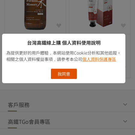
清淨海
清淨海
台灣高鐵線上購 個人資料使用說明
森山島讀沐浴露-木
森山島讀花語護手霜-椿
為提供更好的用戶體驗，本網站使用Cookie分析和其他追蹤。
Price reduced from
to
Price reduced from
to
NT$ 399
NT$ 299
相關之個人資料權益事項，請參考本公司
個人資料保護專區
NT$ 299
NT$ 279
高鐵出貨
高鐵出貨
我同意
客戶服務
高鐵TGo會員專區