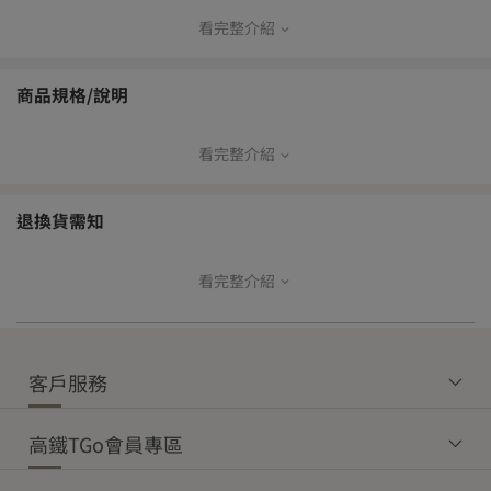
看完整介紹
【高鐵寄送出貨方式】
本島
商品規格/說明
常溫配
常溫超
冷鏈超
冷藏配
冷凍配
送
取
取
送
送
看完整介紹
成份：Glycerin, Aqua, Sucrose, Sodium Laureth Sulfate, Sodium
V
V
—
—
—
Laurate, Sodium Palmitate, Sodium Stearate, Propylene Glycol,
Fragrance, Titanium Dioxide, Tocopheryl Acetate, Niacinamide,
退換貨需知
Panthenol, Curcuma Longa Root Powder, Xanthan Gum,
離島
Sodium Hyaluronate, Oryza Sativa (Rice) Bran Oil,
常溫配送
常溫超取
Caprylic/Capric Triglyceride, Brassica Campestris (Rapeseed)
看完整介紹
【商品退貨】
Sterols, Citrus Maxima Fruit Extract, Butylene Glycol
為確保您的權益，開箱時請務必全程錄影留存。
V
V
收到商品後如發現有瑕疵或與訂購內容不符之狀況，請於收貨後立
原產地：台灣
即登入T-Shopping，進入「帳戶總覽」→「購買訂單」→點選該商
【免運門檻】
規格：60g
客戶服務
品訂單明細中之「訂單問答」，即可上傳照片與留言聯繫客服，將
由專人協助後續事宜。
本島
離島
效期說明：
保存期限：3年
高鐵TGo會員專區
常溫商品
冷藏商品
冷凍商品
常溫商品
有效日期：標示於外包裝，請以實際外包裝標示為主
【鑑賞期權益】
$1,200
$1,800
$3,000
$2,500
消費者可享有7天鑑賞權益，鑑賞期非試用期。