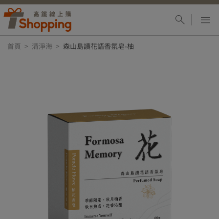
首頁
清淨海
森山島讀花語香氛皂-柚