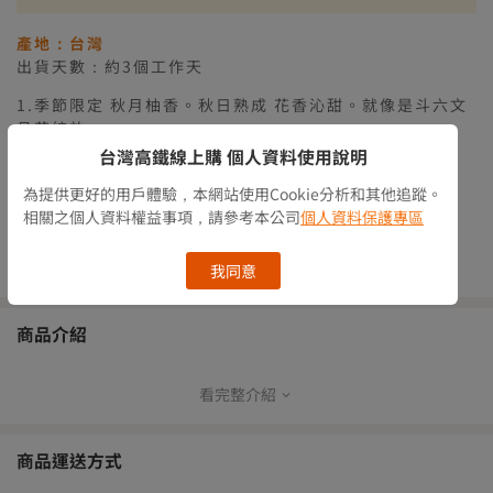
【高鐵出貨】離島滿$2500免運
產地：台灣
出貨天數：約3個工作天
1.季節限定 秋月柚香。秋日熟成 花香沁甜。就像是斗六文
旦花綻放
2.嚴選台灣花東原生種狐尾栗糠皮萃取
台灣高鐵線上購 個人資料使用說明
3.像是用花清潔肌膚同時滋潤肌膚
為提供更好的用戶體驗，本網站使用Cookie分析和其他追蹤。
庫存情況
有庫存
相關之個人資料權益事項，請參考本公司
個人資料保護專區
數量
庫存<5
我同意
商品介紹
看完整介紹
商品運送方式