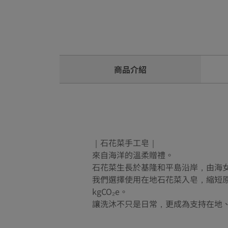
商品介紹
｜石花菜手工皂｜
來自海洋的溫柔贈禮。
石花菜生長於基隆和平島沿岸，由海
我們選擇使用在地石花菜入皂，縮短原
kgCO₂e。
讓洗沐不只是日常，更成為支持在地