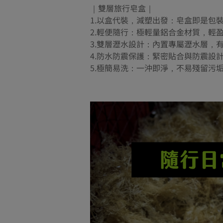
｜雙層旅行皂盒｜
1.以盒代裝，減塑出發：皂盒即是包
2.輕便隨行：極輕量鋁合金材質，輕
3.雙層瀝水設計：內置專屬瀝水層，
4.防水防震保護：緊密貼合與防震設
5.極簡易洗：一沖即淨，不易殘留污