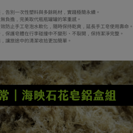
裝，告別一次性塑料與多餘耗材，實踐極簡永續。
盈無負擔，完美取代瓶瓶罐罐的笨重感。
有效防止手工皂泡水軟化，隨時保持乾爽，延長手工皂使用壽命
計，保護皂體在行李碰撞中不變形、不裂開，保持潔淨完整。
垢，讓旅途中的清潔收拾更加簡單。