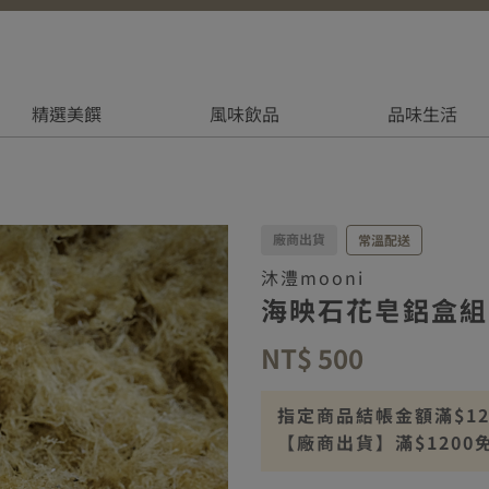
精選美饌
風味飲品
品味生活
廠商出貨
常溫配送
沐澧mooni
海映石花皂鋁盒組
NT$ 500
指定商品結帳金額滿$1200
【廠商出貨】滿$1200
【廠商出貨】離島滿$25