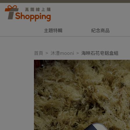
主題特輯
紀念商品
首頁
沐澧mooni
海映石花皂鋁盒組