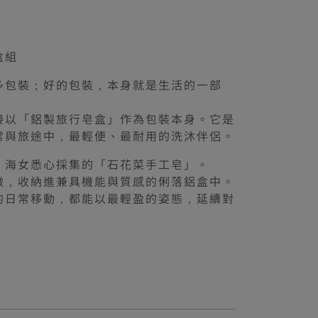
盒組
多包裝；好的包裝，本身就是生活的一部
接以「鋁製旅行皂盒」作為包裝本身。它是
常與旅途中，最輕便、最耐用的洗沐伴侶。
、海女悉心採集的「石花菜手工皂」。
緻，收納進兼具機能與質感的俐落鋁盒中。
的日常移動，都能以最輕盈的姿態，延續對