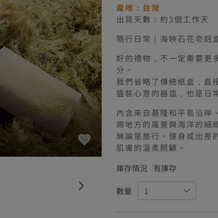
產地：台灣
出貨天數：約3個工作天
隨行日常｜海映石花皂鋁
好的禮物，不一定需要更
分。
我們省略了傳統紙盒，直
盛裝心意的器皿，也是日
內含來自基隆和平島沿岸
將地方的風景與海洋的細
無論是旅行、健身或出差
肌膚的溫柔照顧。
庫存情況
有庫存
數量