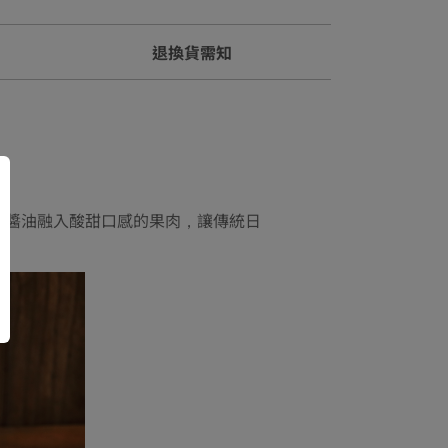
退換貨需知
子醬油融入酸甜口感的果肉，讓傳統日