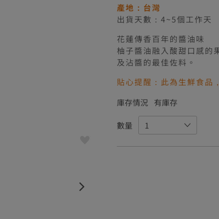
產地：台灣
出貨天數：4~5個工作天
花蓮傳香百年的醬油味
柚子醬油融入酸甜口感的
及沾醬的最佳佐料。
貼心提醒：此為生鮮食品
庫存情況
有庫存
數量