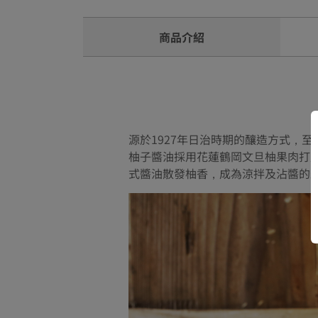
商品介紹
源於1927年日治時期的釀造方式，
柚子醬油採用花蓮鶴岡文旦柚果肉打
式醬油散發柚香，成為涼拌及沾醬的