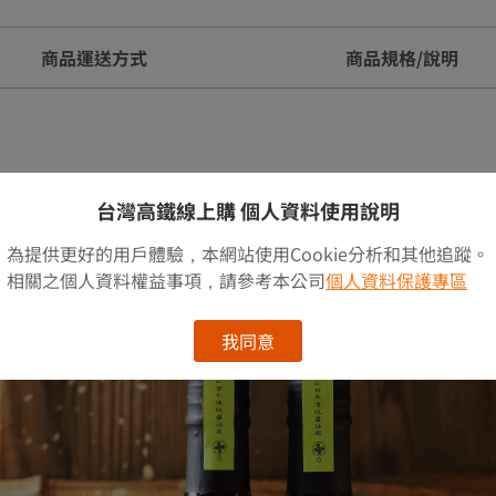
商品運送方式
商品規格/說明
台灣高鐵線上購 個人資料使用說明
至今依舊堅持傳統釀造技術。
成果汁所調配而成，無添加任何色素或甜味劑等成分所製成，柚
為提供更好的用戶體驗，本網站使用Cookie分析和其他追蹤。
最佳佐料，為即將到來的夏天，帶來清爽的口感。
相關之個人資料權益事項，請參考本公司
個人資料保護專區
我同意