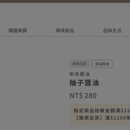
精選美饌
風味飲品
品味生活
廠商出貨
常溫配送
新味醬油
柚子醬油
NT$ 280
指定商品結帳金額滿$1200
【廠商出貨】滿$1200
【廠商出貨】離島滿$25