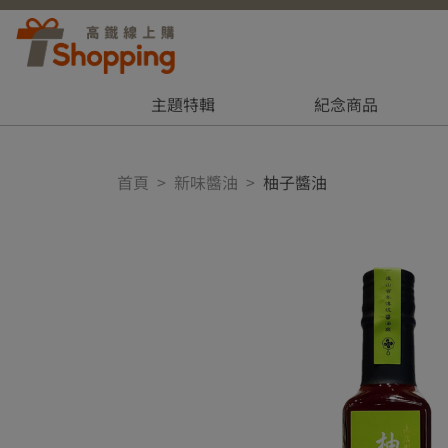
主題特輯
紀念商品
首頁
新味醬油
柚子醬油