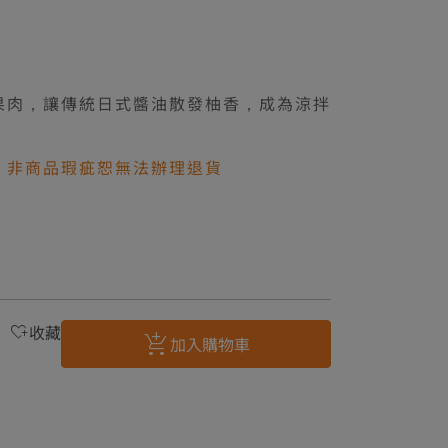
果肉，讓傳統日式醬油散發柚香，成為涼拌
，非商品瑕疵恕無法辦理退貨
收藏
加入購物車