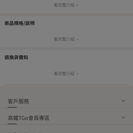
加入初榨油膏，更可讓您的滷肉閃閃發亮、食慾大開。
看完整介紹
【品牌寄送出貨方式】
本島
商品規格/說明
常溫宅
常溫超
冷鏈超
冷藏宅
冷凍宅
配
取
取
配
配
看完整介紹
成份：水、黃豆(非基因改造)、小麥、鹽、糖、果糖、修飾澱粉(乙
V
V
—
—
—
醯化己二酸澱粉)、調味劑(L-麩酸鈉、胺基乙酸、胺基丙酸、琥珀酸
二鈉、5'-次黃嘌呤核苷磷酸二鈉、5'-次鳥嘌呤核苷磷酸二鈉)、甜味
退換貨需知
劑(甘草萃、醋磺內脂鉀)、焦糖色素、防腐劑(己二烯酸鉀、苯甲酸
離島
鈉)
常溫宅配
常溫超取
原產地：台灣
看完整介紹
【商品退貨】
規格：250ml
為確保您的權益，開箱時請務必全程錄影留存。
V
V
商品重量(含外包裝)：545g
收到商品後如發現有瑕疵或與訂購內容不符之狀況，請於收貨後立
效期說明：
即登入T-Shopping，進入「帳戶總覽」→「購買訂單」→點選該商
保存期限：一年
客戶服務
品訂單明細中之「訂單問答」，即可上傳照片與留言聯繫客服，將
【免運門檻】
有效日期：標示於外包裝，請以實際外包裝標示為主
由專人協助後續事宜。
保存方式：開封後請冷藏保存並儘速食用完畢。
本島
離島
注意事項：
高鐵TGo會員專區
本產品為傳統製造，無添加物及防腐劑，採用全豆發酵，沉澱與油
【鑑賞期權益】
常溫商品
冷藏商品
冷凍商品
常溫商品
脂屬正常現象，請安心食用。
消費者可享有7天鑑賞權益，鑑賞期非試用期。