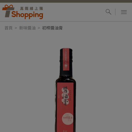
首頁
新味醬油
初榨醬油膏