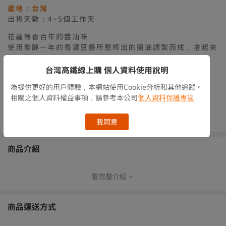
產地：台灣
出貨天數：4~5個工作天
花蓮傳香百年的醬油味
使用發酵一年的香濃豆醬所壓榨出的醬油調製而成，嚐起來
甘、甜不死鹹。
台灣高鐵線上購 個人資料使用說明
貼心提醒：此為生鮮食品，非商品瑕疵恕無法辦理退貨
為提供更好的用戶體驗，本網站使用Cookie分析和其他追蹤。
庫存情況
有庫存
相關之個人資料權益事項，請參考本公司
個人資料保護專區
數量
我同意
商品介紹
看完整介紹
源於1927年日治時期的製造方式，至今依舊堅持傳統製造技術。
醬油膏使用發酵一年的香濃豆醬所壓榨出的醬油調製而成，嚐起來
甘、甜不死鹹，絕對不同於市面上一般油膏。
商品運送方式
蛋餅、蘿蔔糕、荷包蛋、三層白切肉的最佳良伴，水餃、燙青菜、
皮蛋豆腐一淋，職業婦女也能快速好料上桌，特別是滷肉要起鍋前