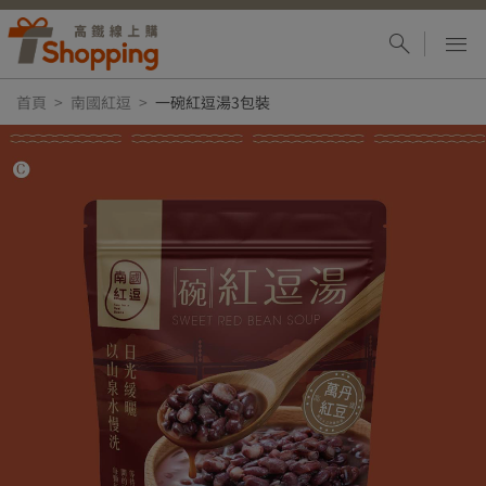
首頁
南國紅逗
一碗紅逗湯3包裝