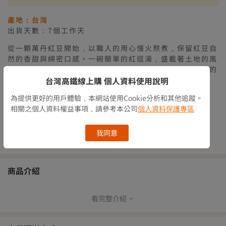
【廠商出貨】離島滿$2500免運
產地：台灣
出貨天數：7個工作天
從一顆萬丹紅豆開始，以職人的用心慢火熬煮，保留紅豆自
然的香甜與綿密口感。一碗簡單的紅逗湯，盛載著土地的風
味與人情的溫暖，陪伴每一個想家的時刻，也分享最純粹的
幸福滋味。
台灣高鐵線上購 個人資料使用說明
貼心提醒：此為生鮮食品，非商品瑕疵恕無法辦理退貨
為提供更好的用戶體驗，本網站使用Cookie分析和其他追蹤。
相關之個人資料權益事項，請參考本公司
個人資料保護專區
庫存情況
有庫存
我同意
數量
商品介紹
看完整介紹
從一顆萬丹紅豆開始，以職人的用心慢火熬煮，保留紅豆自然的香
甜與綿密口感。一碗簡單的紅逗湯，盛載著土地的風味與人情的溫
暖，陪伴每一個想家的時刻，也分享最純粹的幸福滋味。