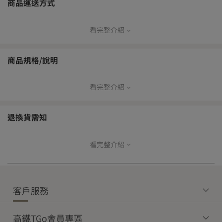
商品運送方式
看完整介紹
【免運門檻】
本島
離島
商品規格/說明
常溫商品
冷藏商品
冷凍商品
常溫商品
看完整介紹
$1,200
$1,800
$3,000
$2,500
| 產品資訊 |
成分：水、紅豆、糖、鹽
【運費】未達免運門檻，運費如下：
退換貨需知
規格：310克*3包
本島
產地：台灣
看完整介紹
【商品退貨】
常溫配
常溫超
冷鏈超
冷藏配
冷凍配
為確保您的權益，開箱時請務必全程錄影留存。
送
取
取
送
送
外包裝尺寸：'20*15*2cm
收到商品後如發現有瑕疵或與訂購內容不符之狀況，請於收貨後立
$140
$60
—
—
—
商品重量(含外包裝)：320g
即登入T-Shopping，進入「帳戶總覽」→「購買訂單」→點選該商
客戶服務
品訂單明細中之「訂單問答」，即可上傳照片與留言聯繫客服，將
效期說明：
由專人協助後續事宜。
離島
有效期限：一年
有效日期：標示於外包裝，請以實際外包裝標示為主
高鐵TGo會員專區
常溫配送
常溫超取