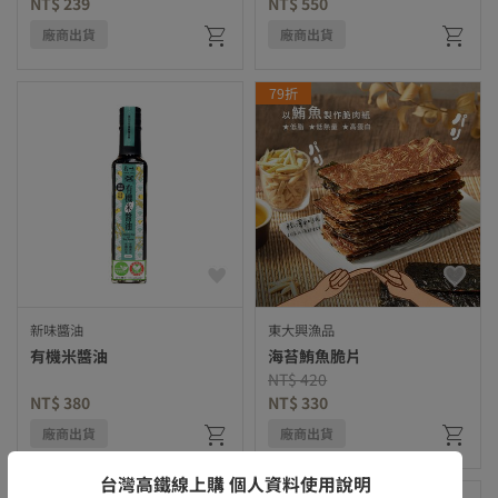
NT$ 239
NT$ 550
廠商出貨
廠商出貨
79折
新味醬油
東大興漁品
有機米醬油
海苔鮪魚脆片
Price reduced from
to
NT$ 420
NT$ 380
NT$ 330
廠商出貨
廠商出貨
台灣高鐵線上購 個人資料使用說明
85折