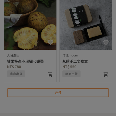
大目農田
沐澧mooni
埔里特產-阿那那 6罐裝
永續手工皂禮盒
NT$ 780
NT$ 550
廠商出貨
廠商出貨
更多