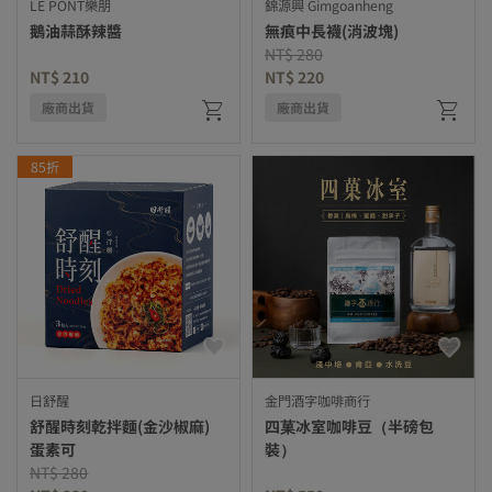
LE PONT樂朋
錦源興 Gimgoanheng
鵝油蒜酥辣醬
無痕中長襪(消波塊)
Price reduced from
to
NT$ 280
NT$ 210
NT$ 220
廠商出貨
廠商出貨
85折
日舒醒
金門酒字咖啡商行
舒醒時刻乾拌麵(金沙椒麻)
四菓冰室咖啡豆（半磅包
蛋素可
裝）
Price reduced from
to
NT$ 280