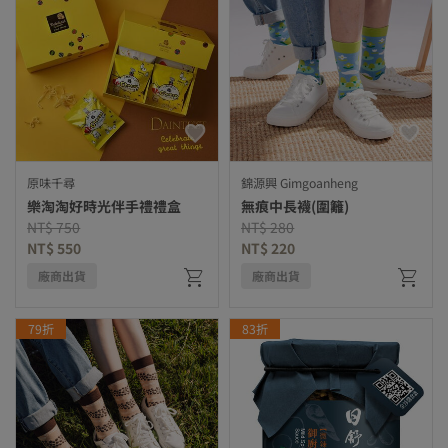
原味千尋
錦源興 Gimgoanheng
樂淘淘好時光伴手禮禮盒
無痕中長襪(圍籬)
Price reduced from
to
Price reduced from
to
NT$ 750
NT$ 280
NT$ 550
NT$ 220
廠商出貨
廠商出貨
79折
83折