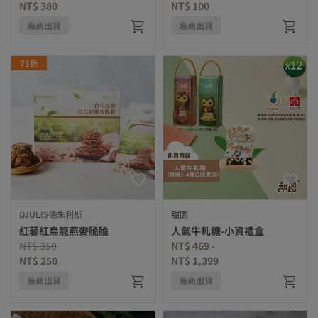
NT$ 380
NT$ 100
廠商出貨
廠商出貨
71折
DJULIS德朱利斯
甜園
紅藜紅烏龍燕麥脆脆
人氣牛軋糖-小資禮盒
Price reduced from
to
NT$ 350
NT$ 469
-
NT$ 250
NT$ 1,399
廠商出貨
廠商出貨