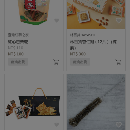
臺灣紅藜之家
林百貨HAYASHI
紅心芭樂乾
林百貨杏仁餅 ( 12片 )（純
Price reduced from
to
NT$ 110
素）
NT$ 100
NT$ 360
廠商出貨
廠商出貨