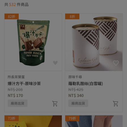
共
532
件商品
82折
8折
所長茶葉蛋
原味千尋
爆汁方干-原味沙茶
羅勒乳酪絲(白雪罐)
Price reduced from
to
Price reduced from
to
NT$ 208
NT$ 425
NT$ 170
NT$ 340
廠商出貨
廠商出貨
73折
79折