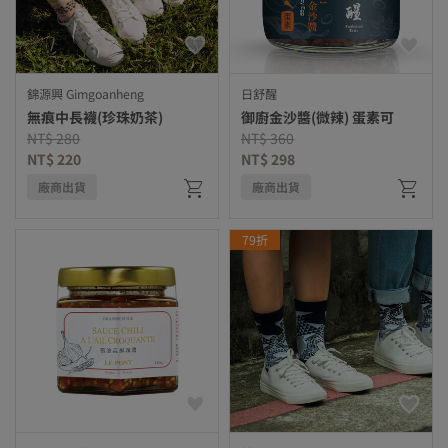
錦源興 Gimgoanheng
日舒醒
無痕中長襪(珍珠奶茶)
御廚金沙醬(微辣) 蛋素可
Price reduced from
to
Price reduced from
to
NT$ 280
NT$ 360
NT$ 220
NT$ 298
廠商出貨
廠商出貨
79折