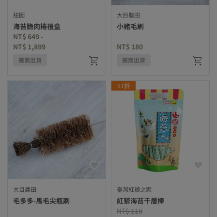
甜園
大目農田
海苔脆肉捲禮盒
小豬毛刷
NT$ 649
-
NT$ 1,899
NT$ 180
廠商出貨
廠商出貨
91折
大目農田
臺灣紅藜之家
毛多多-馬毛尖瓶刷
紅藜海苔千層棒
Price reduced from
to
NT$ 110