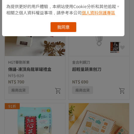
為提供更好的用戶體驗，本網站使用Cookie分析和其他追蹤。
相關之個人資料權益事項，請參考本公司
個人資料保護專區
我同意
HGT華剛茶業
金合利鋼刀
傳誦-凍頂烏龍單罐禮盒
超輕量蔬果刨刀
Price reduced from
to
NT$ 820
NT$ 700
NT$ 690
廠商出貨
廠商出貨
91折